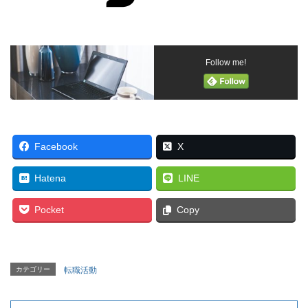
Follow me!
Facebook
X
Hatena
LINE
Pocket
Copy
カテゴリー
転職活動