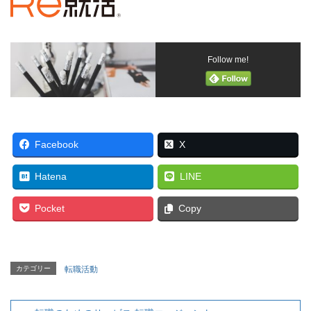
Follow me!
Facebook
X
Hatena
LINE
Pocket
Copy
カテゴリー
転職活動